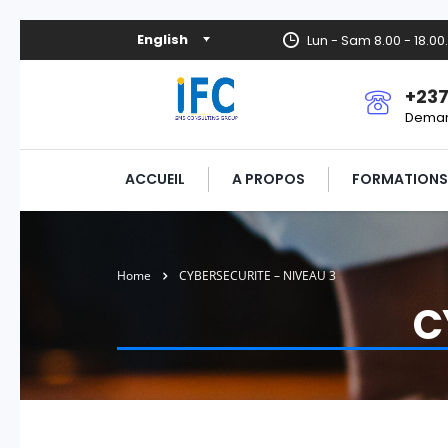
English
Lun - Sam 8.00 - 18.0
+237
Deman
ACCUEIL
A PROPOS
FORMATIONS
Home
CYBERSECURITE – NIVEAU 3
C