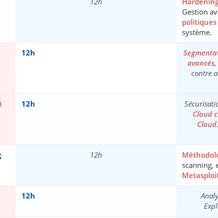
12h
Hardening
Gestion a
politiques
système.
e
12h
Segmentat
avancés, 
contre 
é
12h
Sécurisat
Cloud c
Cloud
g
12h
Méthodolo
scanning, e
Metasploi
12h
Anal
Expl