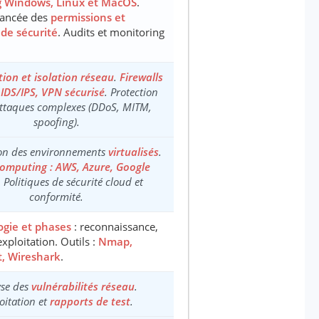
 Windows, Linux et MacOS
.
vancée des
permissions et
 de sécurité
. Audits et monitoring
ion et isolation réseau
.
Firewalls
IDS/IPS, VPN sécurisé
. Protection
attaques complexes (DDoS, MITM,
spoofing).
ion des environnements
virtualisés
.
omputing : AWS, Azure, Google
. Politiques de sécurité cloud et
conformité.
gie et phases
: reconnaissance,
xploitation. Outils :
Nmap,
t, Wireshark
.
yse des
vulnérabilités réseau
.
oitation et
rapports de test
.