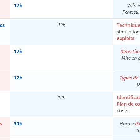
12h
Vulnér
Pentesti
os
12h
Technique
simulation
exploits
.
12h
Détection
Mise en 
12h
Types de
D
12h
Identifica
Plan de co
crise.
s
30h
Norme
IS
d