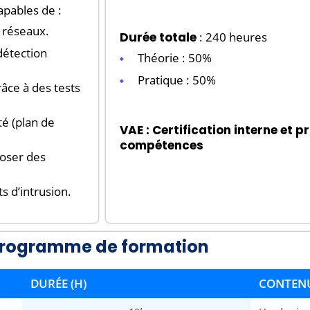
apables de :
t réseaux.
Durée totale
: 240 heures
détection
Théorie : 50%
Pratique : 50%
grâce à des tests
té (plan de
VAE
: Certification interne et pr
compétences
poser des
ts d’intrusion.
rogramme de formation
DURÉE (H)
CONTEN