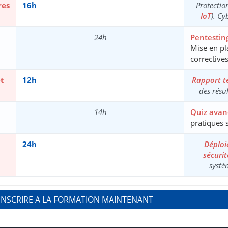
res
16h
Protectio
IoT
). Cy
24h
Pentestin
Mise en pl
correctives
t
12h
Rapport t
des résul
14h
Quiz avan
pratiques 
24h
Déploi
sécurit
systè
'INSCRIRE A LA FORMATION MAINTENANT