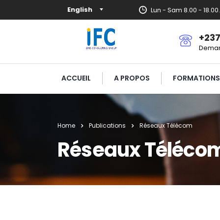
English
Lun - Sam 8.00 - 18.0
+237
Deman
ACCUEIL
A PROPOS
FORMATIONS
Home
Publications
Réseaux Télécom
Réseaux Téléco