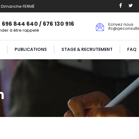
0. Dimanche FERMÉ
 696 844 640 / 676 130 916
Ecrivez nous
ifc@geconsult
der à être rappelé
PUBLICATIONS
STAGE & RECRUTEMENT
FAQ
m